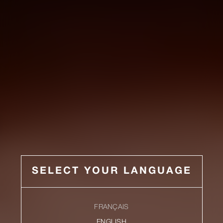
SELECT YOUR LANGUAGE
FRANÇAIS
ENGLISH