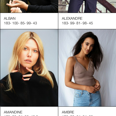
roduction pour assurer le succès de vos campagnes promotionne
ALBAN
ALEXANDRE
183
-
100
-
85
-
99
-
43
183
-
99
-
81
-
98
-
45
AMANDINE
AMBRE