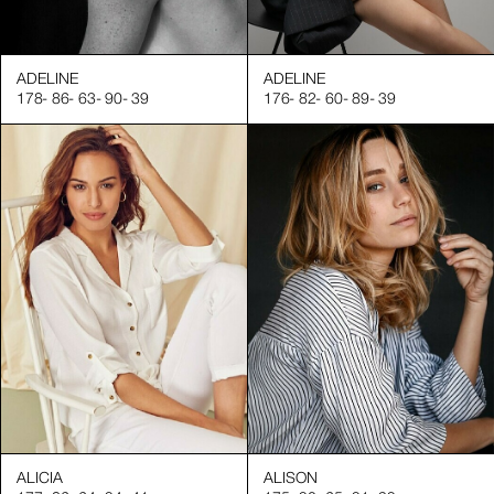
Leur spécialisation : mannequin mains, mannequin beauté, man
Nous travaillons régulièrement avec des agences publicitaires
ADELINE
ADELINE
178
-
86
-
63
-
90
-
39
176
-
82
-
60
-
89
-
39
Des Mannequins Professionnels pour le Marketing Visuel
Nos profils de mannequins publicitaires couvrent une large g
Mannequins pour campagnes publicitaires TV, print et digitale
Modèles pour e-commerce, catalogues et vidéos produits
Mannequins spécialisés dans les secteurs du luxe, de la beaut
Talents disponibles à Genève, Lausanne, Zurich, et à l’internat
Tous nos mannequins sont sélectionnés pour leur :
Présence et charisme devant l’objectif
Expérience dans les environnements créatifs exigeants
Professionnalisme et sens du détail
Diversité physique et stylistique, pour répondre aux besoins d’i
ALICIA
ALISON