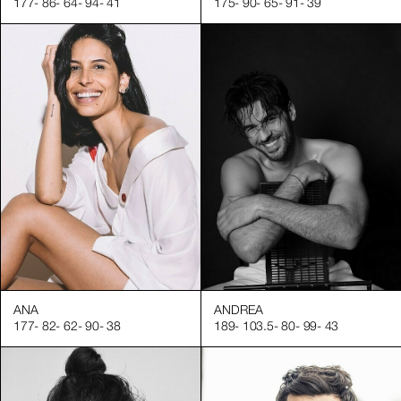
177
-
86
-
64
-
94
-
41
175
-
90
-
65
-
91
-
39
Pourquoi choisir Square Models Agency pour vos mannequins p
Une expertise locale à Genève, Lausanne et Zurich
Une sélection rigoureuse de profils expérimentés et spécialisé
Un service complet : casting, réservation, gestion administra
Une équipe dédiée, à l’écoute de vos enjeux créatifs et market
Contactez dès maintenant Square Models Agency pour trouver l
ANA
ANDREA
177
-
82
-
62
-
90
-
38
189
-
103.5
-
80
-
99
-
43