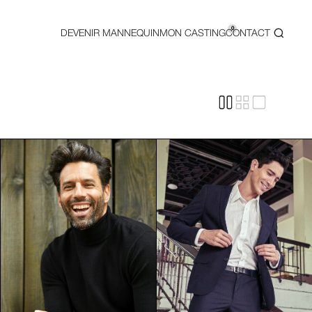
0
DEVENIR MANNEQUIN
MON CASTING
CONTACT
blicité télévisée, une campagne digitale, un affichage urbain 
ns publicitaires professionnels capables de s’adapter aux ex