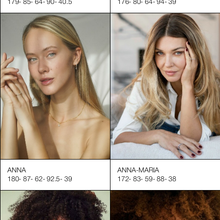
179
-
85
-
64
-
90
-
40.5
176
-
80
-
64
-
94
-
39
e vos campagnes.
ANNA
ANNA-MARIA
180
-
87
-
62
-
92.5
-
39
172
-
83
-
59
-
88
-
38