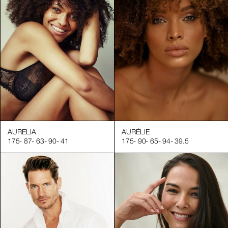
AURELIA
AURÉLIE
175
-
87
-
63
-
90
-
41
175
-
90
-
65
-
94
-
39.5