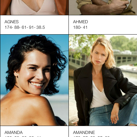
nequin fitness ou lifestyle
, des marques suisses et internationales, et des studios de p
AGNES
AHMED
174
-
88
-
61
-
91
-
38.5
180
-
41
amme de besoins :
s
é, du sport ou de la mode
ional
nclusion et de représentativité
AMANDA
AMANDINE