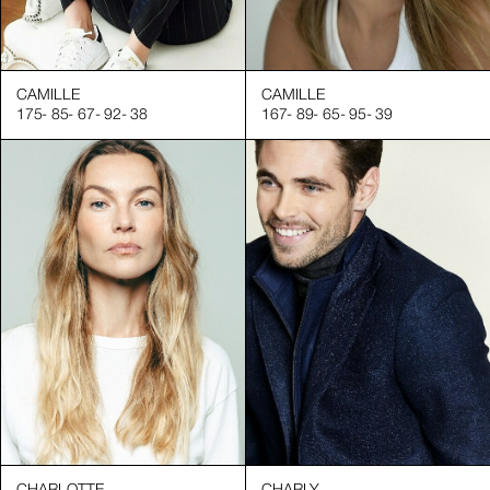
CAMILLE
CAMILLE
175
-
85
-
67
-
92
-
38
167
-
89
-
65
-
95
-
39