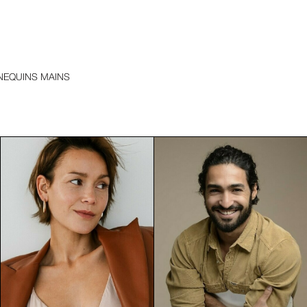
EQUINS MAINS
icitaire occupe une place stratégique. Que ce soit pour une pu
Genève, Lausanne et Zurich, nous sélectionnons des mannequi
blicitaires prestigieuses.
sif. Nos mannequins publicitaires sont choisis pour :
entité de marque
 grande distribution, etc.