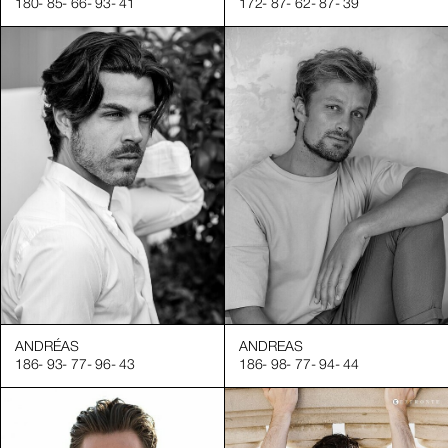
180
-
85
-
66
-
93
-
41
172
-
87
-
62
-
87
-
39
ublicitaires ?
s
tive et accompagnement sur les shootings
ing
e mannequin publicitaire idéal et renforcer l’impact visuel d
ANDRÉAS
ANDREAS
186
-
93
-
77
-
96
-
43
186
-
98
-
77
-
94
-
44