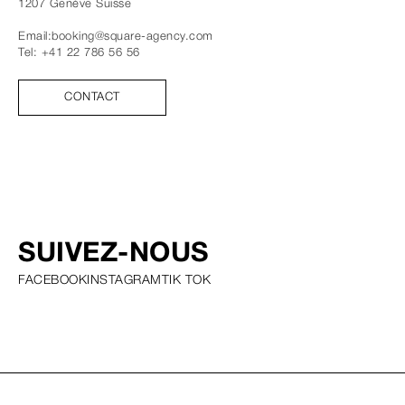
1207
Genève
Suisse
Email:
booking@square-agency.com
Tel:
+41 22 786 56 56
CONTACT
SUIVEZ-NOUS
FACEBOOK
INSTAGRAM
TIK TOK